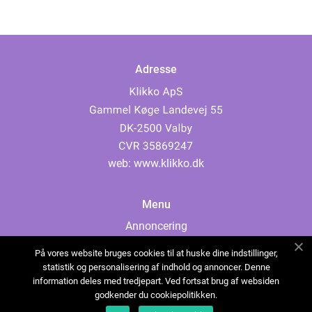
Adresse
web:
www.klikko.dk
Menu
Annoncering
Om os
På vores website bruges cookies til at huske dine indstillinger,
Cookies
statistik og personalisering af indhold og annoncer. Denne
information deles med tredjepart. Ved fortsat brug af websiden
Kontakt os
godkender du cookiepolitikken.
Sitemap