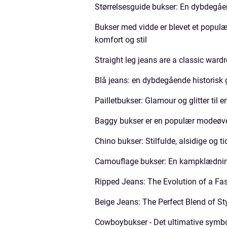
Størrelsesguide bukser: En dybdegåen
Bukser med vidde er blevet et popul
komfort og stil
Straight leg jeans are a classic wardr
Blå jeans: en dybdegående historis
Pailletbukser: Glamour og glitter til e
Baggy bukser er en populær modeøve
Chino bukser: Stilfulde, alsidige og ti
Camouflage bukser: En kampklædning
Ripped Jeans: The Evolution of a Fa
Beige Jeans: The Perfect Blend of Sty
Cowboybukser - Det ultimative symbo