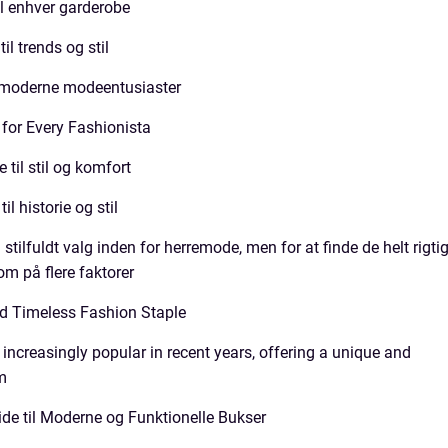
il enhver garderobe
il trends og stil
il moderne modeentusiaster
for Every Fashionista
til stil og komfort
l historie og stil
 stilfuldt valg inden for herremode, men for at finde de helt rigti
m på flere faktorer
d Timeless Fashion Staple
creasingly popular in recent years, offering a unique and
m
de til Moderne og Funktionelle Bukser