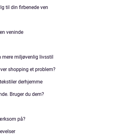
g til din firbenede ven
 en veninde
 mere miljøvenlig livsstil
iver shopping et problem?
ekstiler derhjemme
inde. Bruger du dem?
mærksom på?
evelser