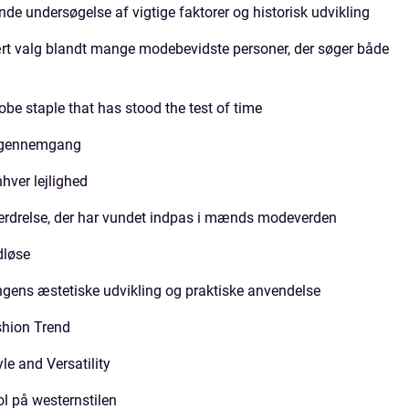
de undersøgelse af vigtige faktorer og historisk udvikling
ært valg blandt mange modebevidste personer, der søger både
obe staple that has stood the test of time
k gennemgang
nhver lejlighed
rdrelse, der har vundet indpas i mænds modeverden
dløse
ens æstetiske udvikling og praktiske anvendelse
shion Trend
le and Versatility
l på westernstilen