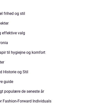
l frihed og stil
ekter
g effektive valg
ronia
apir til hygiejne og komfort
ter
Historie og Stil
ve guide
igt populære de seneste år
or Fashion-Forward Individuals