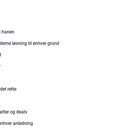
 i hanen
derne løsning til enhver grund
t
r
det rette
batter og deals
enhver anledning