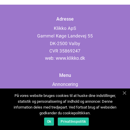
Adresse
web:
www.klikko.dk
Menu
Annoncering
Om os
På vores website bruges cookies til at huske dine indstillinger,
Cookies
statistik og personalisering af indhold og annoncer. Denne
information deles med tredjepart. Ved fortsat brug af websiden
Kontakt os
godkender du cookiepolitikken.
Sitemap
Ok
Privatlivspolitik