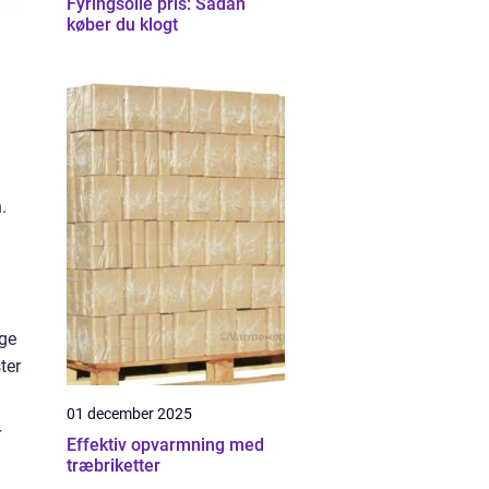
Fyringsolie pris: Sådan
køber du klogt
.
ige
ter
01 december 2025
r
Effektiv opvarmning med
træbriketter