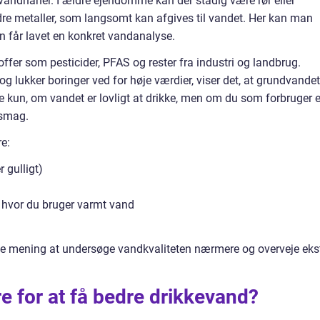
vandhaner. I ældre ejendomme kan der stadig være rør eller
ndre metaller, som langsomt kan afgives til vandet. Her kan man
n får lavet en konkret vandanalyse.
ffer som pesticider, PFAS og rester fra industri og landbrug.
lukker boringer ved for høje værdier, viser det, at grundvandet
e kun, om vandet er lovligt at drikke, men om du som forbruger e
 smag.
e:
 gulligt)
, hvor du bruger varmt vand
ive mening at undersøge vandkvaliteten nærmere og overveje eks
e for at få bedre drikkevand?