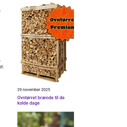
a
.
et.
29 november 2025
Ovntørret brænde til de
kolde dage