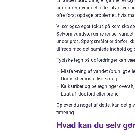
En anden udfordring er gamle rør og 
armaturer, der indeholder bly eller a
ofte først opdage problemet, hvis ma
Vi ser også øget fokus på kemiske sto
Selvom vandværkerne renser vandet og 
under pres. Spørgsmålet er derfor ikk
tilfreds med det samlede indhold og
Typiske tegn på udfordringer kan vær
– Misfarvning af vandet (brunligt eller
– Dårlig eller metallisk smag
– Kalkstriber og belægninger overalt
– Lugt af klor, jord eller brønd
Oplever du noget af dette, kan det g
filtrering.
Hvad kan du selv gør