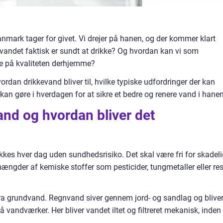
nmark tager for givet. Vi drejer på hanen, og der kommer klart
t vandet faktisk er sundt at drikke? Og hvordan kan vi som
 på kvaliteten derhjemme?
vordan drikkevand bliver til, hvilke typiske udfordringer der kan
an gøre i hverdagen for at sikre et bedre og renere vand i hanen
and og hvordan bliver det
kkes hver dag uden sundhedsrisiko. Det skal være fri for skadel
mængder af kemiske stoffer som pesticider, tungmetaller eller res
a grundvand. Regnvand siver gennem jord- og sandlag og blive
på vandværker. Her bliver vandet iltet og filtreret mekanisk, inden