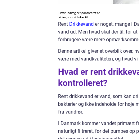
Rent
Drikkevand
er noget, mange i Da
vand ud. Men hvad skal der til, for a
forbrugere være mere opmærksomme
Denne artikel giver et overblik over, h
være med vandkvaliteten, og hvad vi k
Hvad er rent drikkev
kontrolleret?
Rent drikkevand er vand, som kan dri
bakterier og ikke indeholde for høje 
fra vandrør.
I Danmark kommer vandet primært fr
naturligt filtreret, før det pumpes op 
det sendes ud i ledningsnettet.