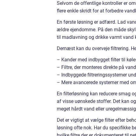
Selvom de offentlige kontroller er o
flere enkle skridt for at forbedre va
En første løsning er adfærd. Lad vande
ældre ejendomme. På den måde skyller
til madlavning og drikke varmt vand k
Dernæst kan du overveje filtrering. Her
– Kander med indbygget filter til køl
– Filtre, der monteres direkte på va
– Indbyggede filtreringssystemer un
– Mere avancerede systemer med om
En filterløsning kan reducere smag og l
af visse uønskede stoffer. Det kan og
meget hårdt vand eller uregelmæssi
Det er vigtigt at vælge filter efter b
løsning ofte nok. Har du specifikke b
hvilke filtre der er dokumenteret til net