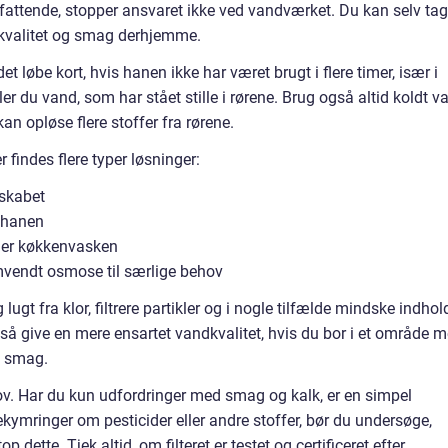
mfattende, stopper ansvaret ikke ved vandværket. Du kan selv ta
ndkvalitet og smag derhjemme.
t løbe kort, hvis hanen ikke har været brugt i flere timer, især i
 du vand, som har stået stille i rørene. Brug også altid koldt v
an opløse flere stoffer fra rørene.
 findes flere typer løsninger:
eskabet
ndhanen
der køkkenvasken
vendt osmose til særlige behov
ugt fra klor, filtrere partikler og i nogle tilfælde mindske indhol
så give en mere ensartet vandkvalitet, hvis du bor i et område 
g smag.
ehov. Har du kun udfordringer med smag og kalk, er en simpel
ekymringer om pesticider eller andre stoffer, bør du undersøge,
op dette. Tjek altid, om filteret er testet og certificeret efter