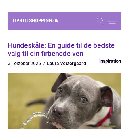
TIPSTILSHOPPING.
dk
Hundeskåle: En guide til de bedste
valg til din firbenede ven
inspiration
31 oktober 2025
Laura Vestergaard