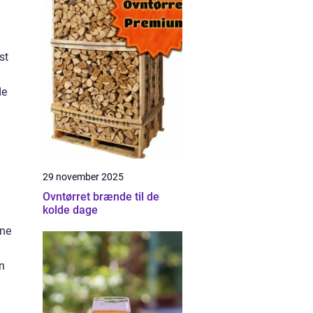
st
de
29 november 2025
Ovntørret brænde til de
kolde dage
rne
en