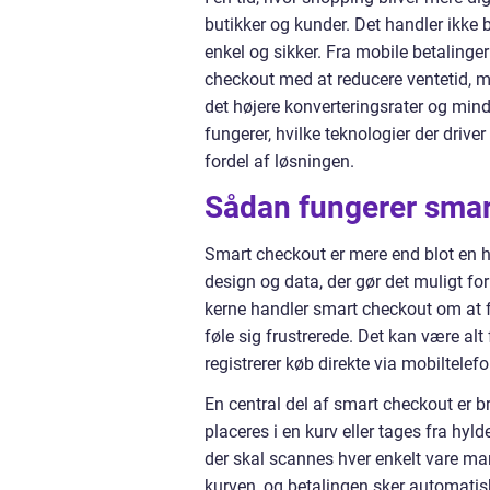
butikker og kunder. Det handler ikke 
enkel og sikker. Fra mobile betalinger
checkout med at reducere ventetid, m
det højere konverteringsrater og min
fungerer, hvilke teknologier der driv
fordel af løsningen.
Sådan fungerer smar
Smart checkout er mere end blot en h
design og data, der gør det muligt fo
kerne handler smart checkout om at fjer
føle sig frustrerede. Det kan være al
registrerer køb direkte via mobiltelef
En central del af smart checkout er br
placeres i en kurv eller tages fra hyl
der skal scannes hver enkelt vare m
kurven, og betalingen sker automatis