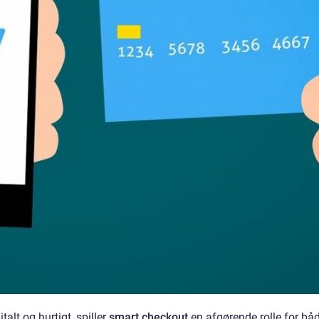
talt og hurtigt, spiller
smart checkout
en afgørende rolle for bå