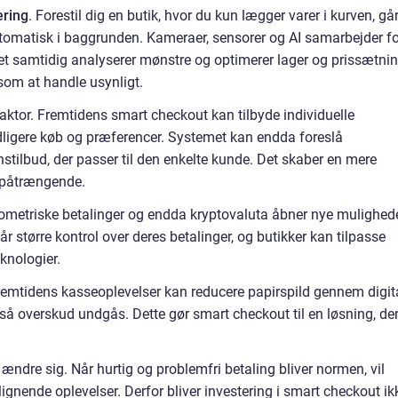
ering
. Forestil dig en butik, hvor du kun lægger varer i kurven, gå
utomatisk i baggrunden. Kameraer, sensorer og AI samarbejder fo
met samtidig analyserer mønstre og optimerer lager og prissætnin
som at handle usynligt.
aktor. Fremtidens smart checkout kan tilbyde individuelle
idligere køb og præferencer. Systemet kan endda foreslå
onstilbud, der passer til den enkelte kunde. Det skaber en mere
 påtrængende.
biometriske betalinger og endda kryptovaluta åbner nye mulighed
får større kontrol over deres betalinger, og butikker kan tilpasse
knologier.
remtidens kasseoplevelser kan reducere papirspild gennem digit
, så overskud undgås. Dette gør smart checkout til en løsning, de
ændre sig. Når hurtig og problemfri betaling bliver normen, vil
 lignende oplevelser. Derfor bliver investering i smart checkout ik