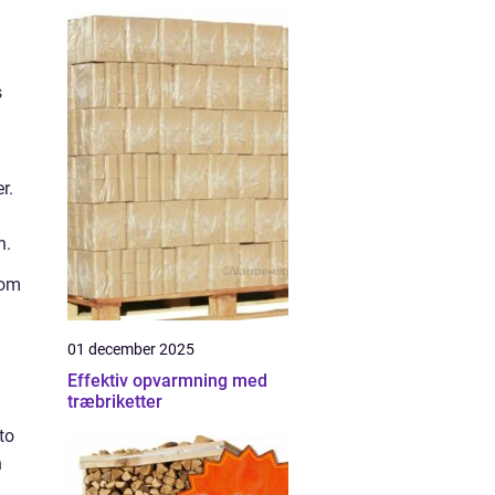
s
r.
n.
 om
01 december 2025
Effektiv opvarmning med
træbriketter
to
n