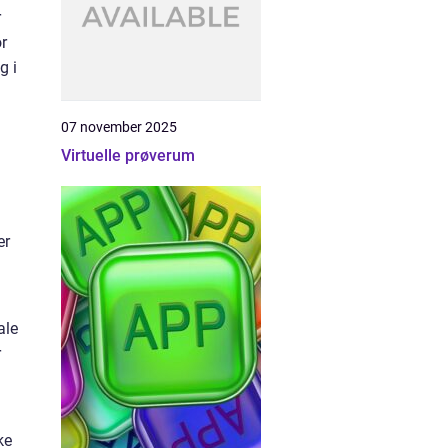
r
r
g i
07 november 2025
Virtuelle prøverum
er
ale
r
ke