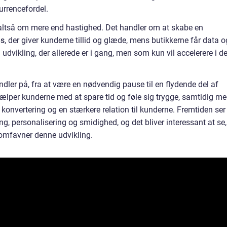
urrencefordel.
altså om mere end hastighed. Det handler om at skabe en
es
, der giver kunderne tillid og glæde, mens butikkerne får data o
n udvikling, der allerede er i gang, men som kun vil accelerere i d
ler på, fra at være en nødvendig pause til en flydende del af
hjælper kunderne med at spare tid og føle sig trygge, samtidig m
e konvertering og en stærkere relation til kunderne. Fremtiden ser
ng, personalisering og smidighed, og det bliver interessant at se,
omfavner denne udvikling.