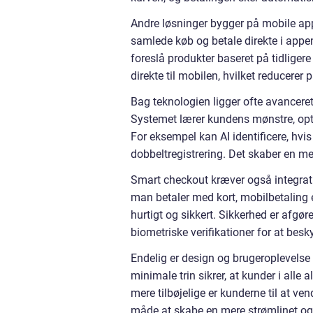
Andre løsninger bygger på mobile app
samlede køb og betale direkte i appen
foreslå produkter baseret på tidligere
direkte til mobilen, hvilket reducerer p
Bag teknologien ligger ofte avanceret
Systemet lærer kundens mønstre, opti
For eksempel kan AI identificere, hvis e
dobbeltregistrering. Det skaber en me
Smart checkout kræver også integrat
man betaler med kort, mobilbetaling e
hurtigt og sikkert. Sikkerhed er afgør
biometriske verifikationer for at bes
Endelig er design og brugeroplevelse e
minimale trin sikrer, at kunder i all
mere tilbøjelige er kunderne til at ve
måde at skabe en mere strømlinet og 