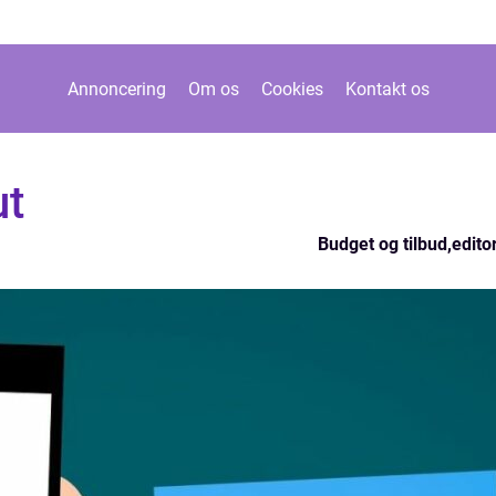
Annoncering
Om os
Cookies
Kontakt os
ut
Budget og tilbud
,
editor