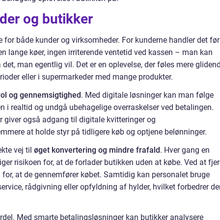
der og butikker
e for både kunder og virksomheder. For kunderne handler det før
gen lange køer, ingen irriterende ventetid ved kassen – man kan
det, man egentlig vil. Det er en oplevelse, der føles mere gliden
erioder eller i supermarkeder med mange produkter.
rol og gennemsigtighed
. Med digitale løsninger kan man følge
n i realtid og undgå ubehagelige overraskelser ved betalingen.
iver også adgang til digitale kvitteringer og
mmere at holde styr på tidligere køb og optjene belønninger.
kte vej til
øget konvertering og mindre frafald
. Hver gang en
iger risikoen for, at de forlader butikken uden at købe. Ved at fje
for, at de gennemfører købet. Samtidig kan personalet bruge
rvice, rådgivning eller opfyldning af hylder, hvilket forbedrer d
rdel. Med smarte betalingsløsninger kan butikker analysere