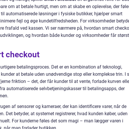
bare om at betale hurtigt, men om at skabe en oplevelse, der føle
 til automatiserede løsninger i fysiske butikker, hjælper smart
inimere fejl og øge kundetilfredsheden. For virksomheder betyd
dre frafald ved kassen. Vi ser nærmere på, hvordan smart check
er udviklingen, og hvordan både kunder og virksomheder får størst
t checkout
urtigere betalingsproces. Det er en kombination af teknologi,
r kunder at betale uden unødvendige stop eller komplekse trin. I 
ne friktion – det, der får kunder til at vente, forlade kurven elle
t fra automatiserede selvbetjeningskasser til betalingsapps, der
onen.
ugen af sensorer og kameraer, der kan identificere varer, når de
den. Det betyder, at systemet registrerer, hvad kunden køber, uden 
anuelt. For kunderne føles det som magi – man lægger varen i
k, når man forlader butikken.