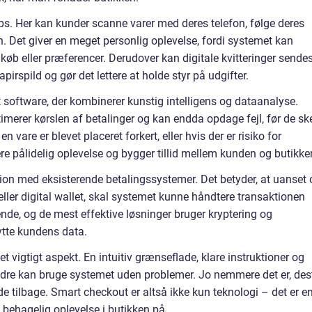
s. Her kan kunder scanne varer med deres telefon, følge deres
. Det giver en meget personlig oplevelse, fordi systemet kan
 køb eller præferencer. Derudover kan digitale kvitteringer sende
apirspild og gør det lettere at holde styr på udgifter.
 software, der kombinerer kunstig intelligens og dataanalyse.
merer kørslen af betalinger og kan endda opdage fejl, før de ske
n vare er blevet placeret forkert, eller hvis der er risiko for
re pålidelig oplevelse og bygger tillid mellem kunden og butikke
ion med eksisterende betalingssystemer. Det betyder, at uanset
ller digital wallet, skal systemet kunne håndtere transaktionen
ende, og de mest effektive løsninger bruger kryptering og
kytte kundens data.
t vigtigt aspekt. En intuitiv grænseflade, klare instruktioner og
e aldre kan bruge systemet uden problemer. Jo nemmere det er, des
nde tilbage. Smart checkout er altså ikke kun teknologi – det er e
behagelig oplevelse i butikken på.