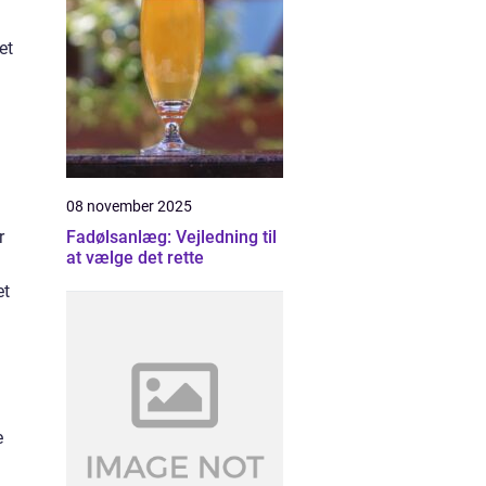
et
08 november 2025
r
Fadølsanlæg: Vejledning til
at vælge det rette
et
e