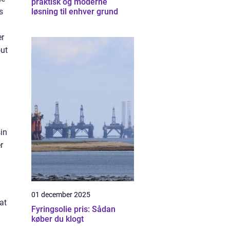
praktisk og moderne
s
løsning til enhver grund
er
out
sin
r
01 december 2025
at
Fyringsolie pris: Sådan
køber du klogt