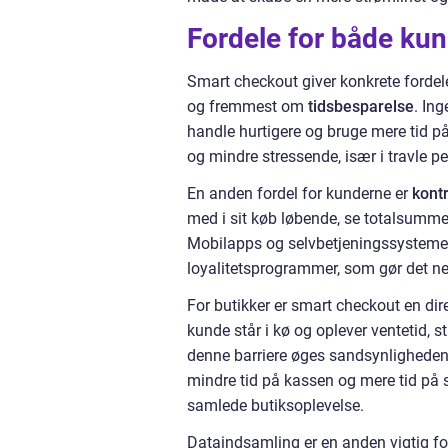
Fordele for både kun
Smart checkout giver konkrete fordel
og fremmest om
tidsbesparelse
. In
handle hurtigere og bruge mere tid på 
og mindre stressende, især i travle p
En anden fordel for kunderne er
kont
med i sit køb løbende, se totalsumme
Mobilapps og selvbetjeningssystemer g
loyalitetsprogrammer, som gør det ne
For butikker er smart checkout en dire
kunde står i kø og oplever ventetid, st
denne barriere øges sandsynligheden 
mindre tid på kassen og mere tid på se
samlede butiksoplevelse.
Dataindsamling er en anden vigtig fo