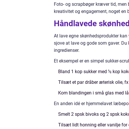
Foto- og scrapbøger kræver tid, men b
kreativitet og engagement, noget en
Håndlavede skønhed
At lave egne skønhedsprodukter kan 
sjove at lave og gode som gaver. Du 
ingredienser.
Et eksempel er en simpel sukker-scru
Bland 1 kop sukker med ½ kop koko
Tilsæt et par dråber æterisk olie, fx 
Kom blandingen i små glas med låg 
En anden idé er hjemmelavet læbep
Smelt 2 spsk bivoks og 2 spsk ko
Tilsæt lidt honning eller vanilje for 