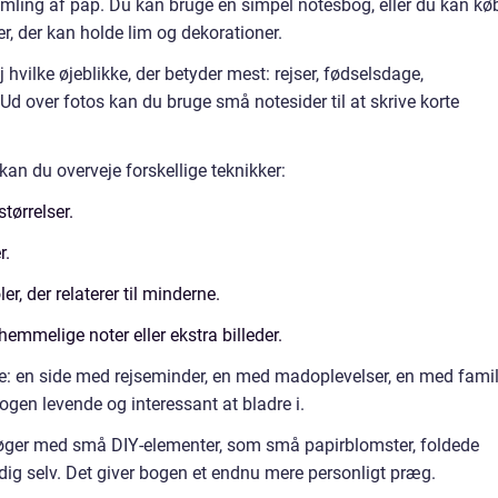
amling af pap. Du kan bruge en simpel notesbog, eller du kan kø
r, der kan holde lim og dekorationer.
 hvilke øjeblikke, der betyder mest: rejser, fødselsdage,
 Ud over fotos kan du bruge små notesider til at skrive korte
kan du overveje forskellige teknikker:
størrelser.
r.
r, der relaterer til minderne.
 hemmelige noter eller ekstra billeder.
e: en side med rejseminder, en med madoplevelser, en med famil
bogen levende og interessant at bladre i.
øger med små DIY-elementer, som små papirblomster, foldede
 dig selv. Det giver bogen et endnu mere personligt præg.