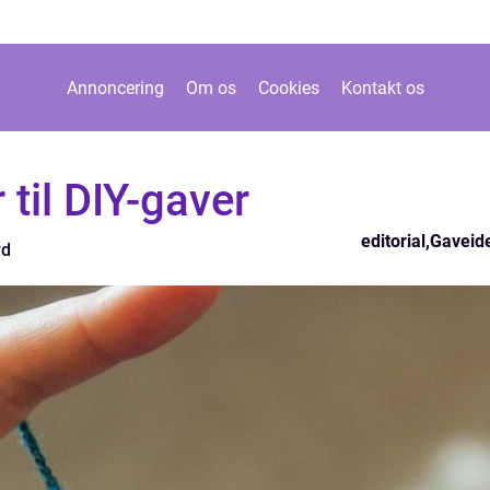
Annoncering
Om os
Cookies
Kontakt os
til DIY-gaver
editorial
,
Gaveid
rd