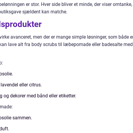
elønningen er stor. Hver side bliver et minde, der viser omtanke,
 butiksgave sjældent kan matche.
sprodukter
virke avanceret, men der er mange simple løsninger, som både e
kan lave alt fra body scrubs til læbepomade eller badesalte med
b:
solie.
lavendel eller citrus.
og dekorer med bånd eller etiketter.
omade:
kosolie sammen.
duft.