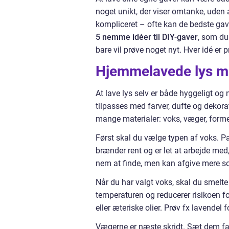
noget unikt, der viser omtanke, uden
kompliceret – ofte kan de bedste gaver
5 nemme idéer til DIY-gaver
, som du
bare vil prøve noget nyt. Hver idé er
Hjemmelavede lys m
At lave lys selv er både hyggeligt og 
tilpasses med farver, dufte og dekora
mange materialer: voks, væger, forme o
Først skal du vælge typen af voks. Pa
brænder rent og er let at arbejde med,
nem at finde, men kan afgive mere s
Når du har valgt voks, skal du smelte
temperaturen og reducerer risikoen fo
eller æteriske olier. Prøv fx lavendel f
Vægerne er næste skridt. Sæt dem fas