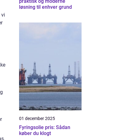
praktisk og moderne
løsning til enhver grund
 vi
er
kke
og
01 december 2025
r
Fyringsolie pris: Sådan
køber du klogt
as,