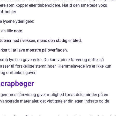
ere som kopper eller tinbeholdere. Hæld den smeltede voks
uftbobler.
e lysene yderligere:
n lille note.
dderier ned i voksen, mens den stadig er blød.
ker til at lave mønstre på overfladen.
e små lys i en gaveæske. Du kan variere farver og dufte, så
passer til forskellige stemninger. Hjemmelavede lys er ikke kun
id og omtanke i gaven.
 scrapbøger
n gemmes i årevis og giver mulighed for at dele minder på en
ancerede materialer; det vigtigste er din egen indsats og de