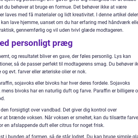
 at du behøver at bruge en formue. Det behøver ikke at være
 laves med få materialer og lidt kreativitet. I denne artikel deler
 kan lave hjemme, uanset om du har erfaring med håndværk ell
 praktisk, gennemførlig og vil uden tvivl glæde modtageren.
ed personligt præg
nemt, og resultatet bliver en gave, der føles personlig. Lys kan
tioner, så de passer perfekt til modtagerens smag. Du behøver i
g evt. farver eller æteriske olier er nok.
raffin, sojavoks eller bivoks har hver deres fordele. Sojavoks
 mens bivoks har en naturlig duft og farve. Paraffin er billigere 
od.
 den forsigtigt over vandbad. Det giver dig kontrol over
r at brænde voksen. Når voksen er smeltet, kan du tilsætte farve
or en afslappende duft eller citrus for noget frisk.
t i bunden af formen, så de står lodret. Du kan bruge simple gl