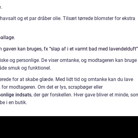
.
vsalt og et par dråber olie. Tilsæt tørrede blomster for ekstra
allage.
n gaven kan bruges, fx “slap af i et varmt bad med lavendelduft”
iske og personlige. De viser omtanke, og modtageren kan bruge
åde smuk og funktionel.
rede for at skabe glæde. Med lidt tid og omtanke kan du lave
t for modtageren. Om det er lys, scrapbøger eller
sonlige indsats
, der gør forskellen. Hver gave bliver et minde, so
e i en butik.