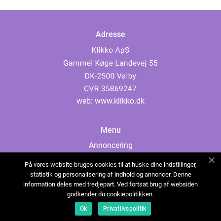
Adresse
web:
www.klikko.dk
Menu
Annoncering
Om os
På vores website bruges cookies til at huske dine indstillinger,
Cookies
statistik og personalisering af indhold og annoncer. Denne
information deles med tredjepart. Ved fortsat brug af websiden
Kontakt os
godkender du cookiepolitikken.
Sitemap
Ok
Privatlivspolitik