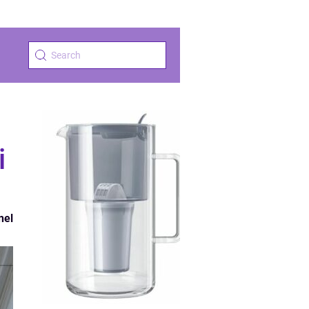
i
nel