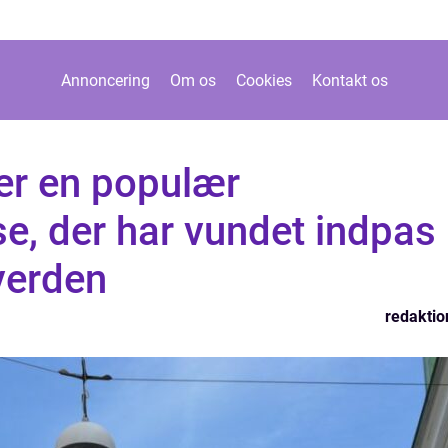
Annoncering
Om os
Cookies
Kontakt os
er en populær
, der har vundet indpas 
erden
redaktio