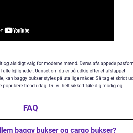
elt og alsidigt valg for moderne mænd. Deres afslappede pasfor
il alle lejligheder. Uanset om du er på udkig efter et afslappet
e, kan baggy bukser styles på utallige måder. Så tag et skridt u
populære trend i dag. Du vil helt sikkert føle dig modig og
FAQ
ellem baggy bukser og cargo bukser?