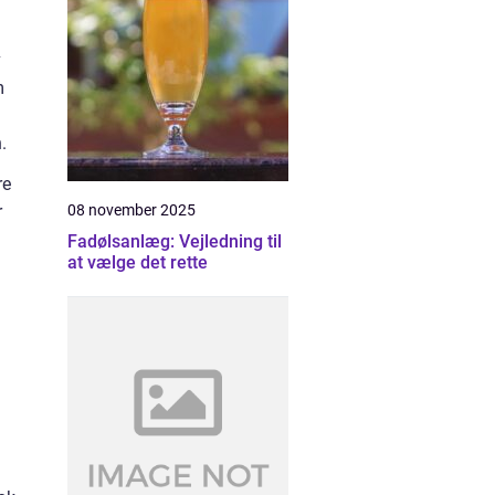
v
m
.
re
08 november 2025
r
Fadølsanlæg: Vejledning til
at vælge det rette