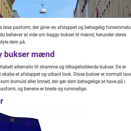
s løse pasform, der giver en afslappet og behagelig fornemmelse
ad du behøver at vide om baggy bukser til mænd, herunder deres
 style dem på.
ggy bukser mænd
rtabelt alternativ til stramme og tilbageholdende bukser. De er
skabe et afslappet og urbant look. Disse bukser er normalt lave
såsom bomuld eller linned, der gør dem behagelige at have på i
t pasform, og benene er brede og rummelige.
r