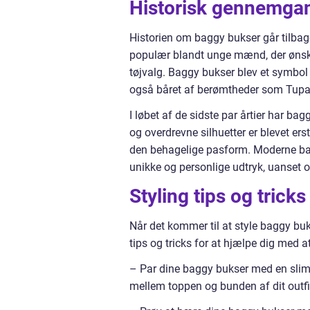
Historisk gennemga
Historien om baggy bukser går tilbage
populær blandt unge mænd, der ønske
tøjvalg. Baggy bukser blev et symbo
også båret af berømtheder som Tupac 
I løbet af de sidste par årtier har b
og overdrevne silhuetter er blevet er
den behagelige pasform. Moderne bag
unikke og personlige udtryk, uanset om 
Styling tips og tricks
Når det kommer til at style baggy bu
tips og tricks for at hjælpe dig med a
– Par dine baggy bukser med en slim-f
mellem toppen og bunden af dit outfi