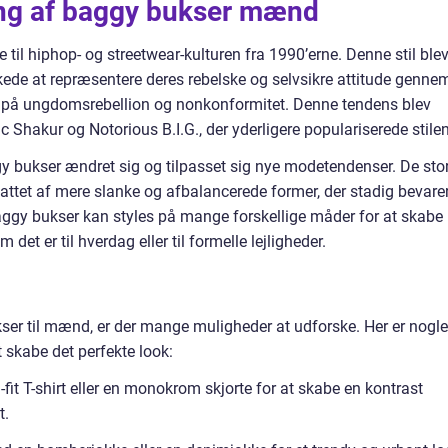
ng af baggy bukser mænd
 til hiphop- og streetwear-kulturen fra 1990’erne. Denne stil ble
de at repræsentere deres rebelske og selvsikre attitude genne
l på ungdomsrebellion og nonkonformitet. Denne tendens blev
Shakur og Notorious B.I.G., der yderligere populariserede stilen
aggy bukser ændret sig og tilpasset sig nye modetendenser. De sto
stattet af mere slanke og afbalancerede former, der stadig bevare
gy bukser kan styles på mange forskellige måder for at skabe
det er til hverdag eller til formelle lejligheder.
kser til mænd, er der mange muligheder at udforske. Her er nogle
t skabe det perfekte look:
it T-shirt eller en monokrom skjorte for at skabe en kontrast
t.