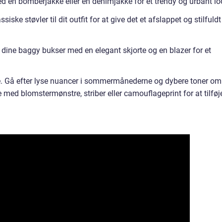
 en bomberjakke eller en denimjakke for et trendy og urbant lo
ssiske støvler til dit outfit for at give det et afslappet og stilfuldt
le dine baggy bukser med en elegant skjorte og en blazer for et
e. Gå efter lyse nuancer i sommermånederne og dybere toner om
med blomstermønstre, striber eller camouflageprint for at tilføj