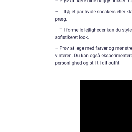
– Prøv at bære dine baggy bukser med
– Tilføj et par hvide sneakers eller kla
præg.
– Til formelle lejligheder kan du sty
sofistikeret look.
– Prøv at lege med farver og mønstr
vinteren. Du kan også eksperimentere 
personlighed og stil til dit outfit.