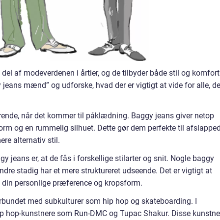
el af modeverdenen i årtier, og de tilbyder både stil og komfort.
y jeans mænd” og udforske, hvad der er vigtigt at vide for alle, de
nde, når det kommer til påklædning. Baggy jeans giver netop
orm og en rummelig silhuet. Dette gør dem perfekte til afslappe
ere alternativ stil.
y jeans er, at de fås i forskellige stilarter og snit. Nogle baggy
dre stadig har et mere struktureret udseende. Det er vigtigt at
il din personlige præference og kropsform.
forbundet med subkulturer som hip hop og skateboarding. I
hip hop-kunstnere som Run-DMC og Tupac Shakur. Disse kunstne