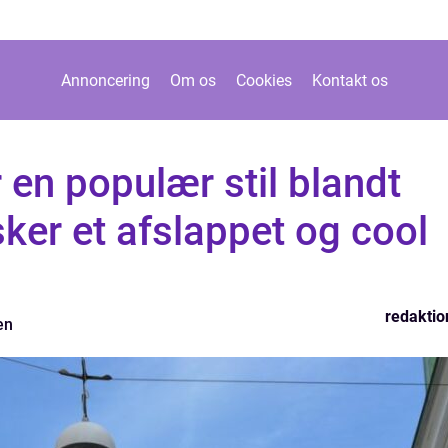
Annoncering
Om os
Cookies
Kontakt os
 en populær stil blandt
er et afslappet og cool
redaktio
en