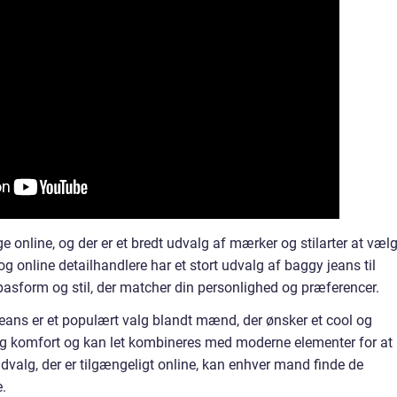
e online, og der er et bredt udvalg af mærker og stilarter at væl
 online detailhandlere har et stort udvalg af baggy jeans til
asform og stil, der matcher din personlighed og præferencer.
jeans er et populært valg blandt mænd, der ønsker et cool og
 og komfort og kan let kombineres med moderne elementer for at
dvalg, der er tilgængeligt online, kan enhver mand finde de
e.