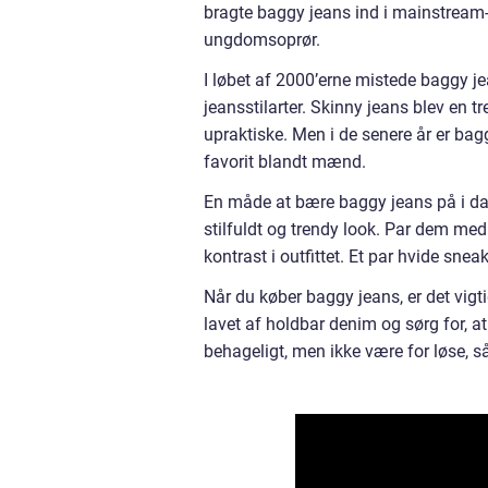
bragte baggy jeans ind i mainstream
ungdomsoprør.
I løbet af 2000’erne mistede baggy je
jeansstilarter. Skinny jeans blev en 
upraktiske. Men i de senere år er bagg
favorit blandt mænd.
En måde at bære baggy jeans på i da
stilfuldt og trendy look. Par dem med
kontrast i outfittet. Et par hvide sneak
Når du køber baggy jeans, er det vigt
lavet af holdbar denim og sørg for, at 
behageligt, men ikke være for løse, s