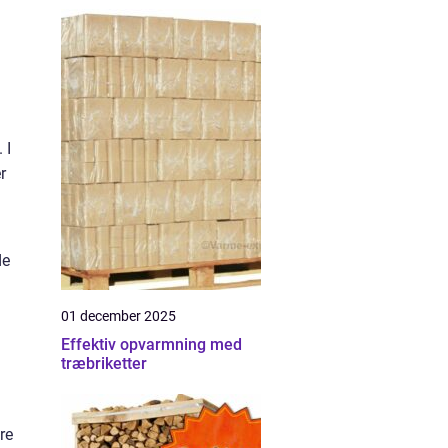
 I
r
de
01 december 2025
Effektiv opvarmning med
træbriketter
re