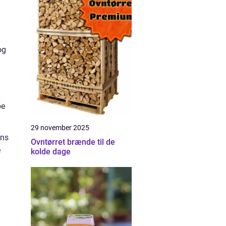
og
be
29 november 2025
ans
Ovntørret brænde til de
e
kolde dage