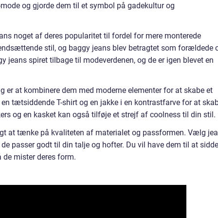
-mode og gjorde dem til et symbol på gadekultur og
ans noget af deres popularitet til fordel for mere monterede
trendsættende stil, og baggy jeans blev betragtet som forældede 
y jeans spiret tilbage til modeverdenen, og de er igen blevet en
g er at kombinere dem med moderne elementer for at skabe et
 en tætsiddende T-shirt og en jakke i en kontrastfarve for at ska
ers og en kasket kan også tilføje et strejf af coolness til din stil.
igt at tænke på kvaliteten af materialet og passformen. Vælg je
de passer godt til din talje og hofter. Du vil have dem til at sidd
å de mister deres form.