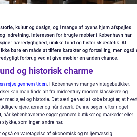
storie, kultur og design, og i mange af byens hjem afspejles
g indretning. Interessen for brugte møbler i København har
e søger bæredygtighed, unikke fund og historisk æstetik. At
r ikke bare en måde at tilføre karakter og fortælling, men også 
æredygtigt forbrug ved at give møbler en anden chance.
 fund og historisk charme
en rejse gennem tiden
. I Københavns mange vintagebutikker,
ser kan man finde alt fra midcentury modern-klassikere og
r med sjæl og historie. Det særlige ved at købe brugt er, at hver
 tidligere ejere, æraer og håndværk. Denne søgen efter noget
agt, når københavnerne søger gennem butikker og markeder eller
te stykke, som ingen andre har.
er også en varetagelse af økonomisk og miljømæssig