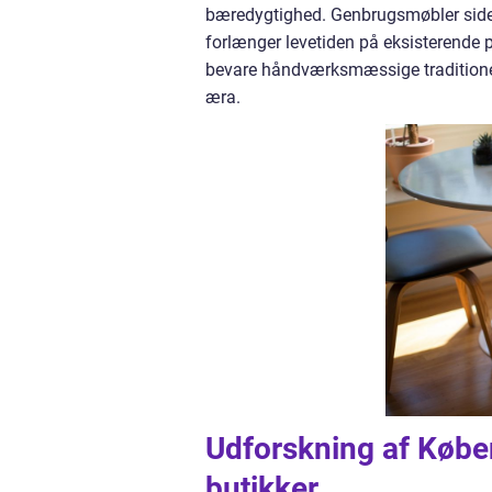
bæredygtighed. Genbrugsmøbler sides
forlænger levetiden på eksisterende 
bevare håndværksmæssige traditioner
æra.
Udforskning af Køb
butikker