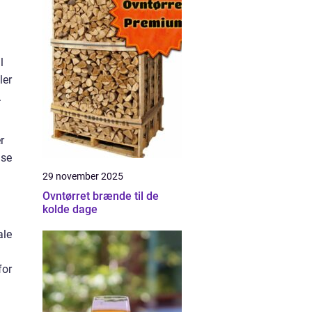
l
ler
.
r
lse
29 november 2025
Ovntørret brænde til de
kolde dage
ale
for