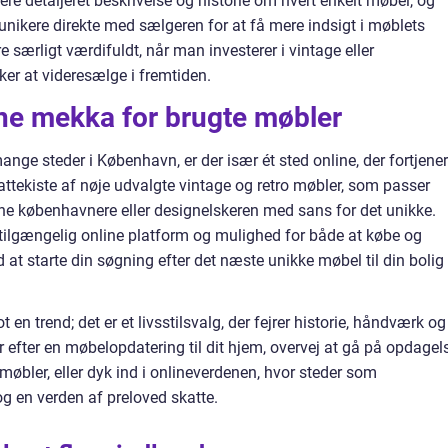
ere detaljeret beskrivelse og historie om hvert enkelt møbel, og
ikere direkte med sælgeren for at få mere indsigt i møblets
 særligt værdifuldt, når man investerer i vintage eller
r at videresælge i fremtiden.
ine mekka for brugte møbler
ge steder i København, er der især ét sted online, der fortjener
ttekiste af nøje udvalgte vintage og retro møbler, som passer
ne københavnere eller designelskeren med sans for det unikke.
ettilgængelig online platform og mulighed for både at købe og
 at starte din søgning efter det næste unikke møbel til din bolig 
en trend; det er et livsstilsvalg, der fejrer historie, håndværk og
fter en møbelopdatering til dit hjem, overvej at gå på opdagels
øbler, eller dyk ind i onlineverdenen, hvor steder som
 en verden af preloved skatte.