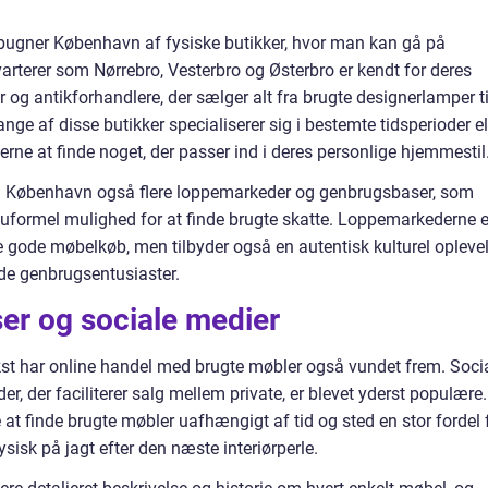
ke, bugner København af fysiske butikker, hvor man kan gå på
varterer som Nørrebro, Vesterbro og Østerbro er kendt for deres
 og antikforhandlere, der sælger alt fra brugte designerlamper ti
nge af disse butikker specialiserer sig i bestemte tidsperioder el
nderne at finde noget, der passer ind i deres personlige hjemmestil
n i København også flere loppemarkeder og genbrugsbaser, som
 uformel mulighed for at finde brugte skatte. Loppemarkederne e
e gode møbelkøb, men tilbyder også en autentisk kulturel opleve
de genbrugsentusiaster.
er og sociale medier
kst har online handel med brugte møbler også vundet frem. Soci
r, der faciliterer salg mellem private, er blevet yderst populære.
at finde brugte møbler uafhængigt af tid og sted en stor fordel 
ysisk på jagt efter den næste interiørperle.