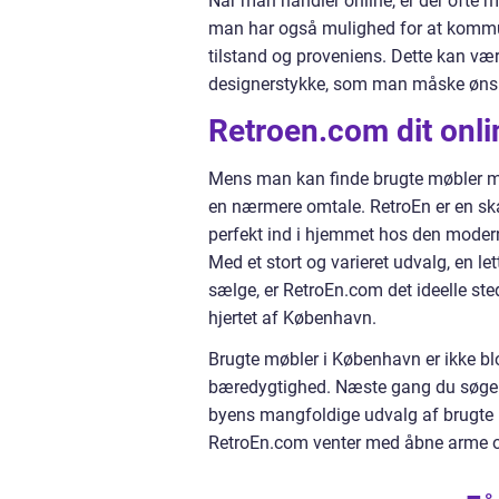
Når man handler online, er der ofte m
man har også mulighed for at kommun
tilstand og proveniens. Dette kan være
designerstykke, som man måske ønske
Retroen.com dit onl
Mens man kan finde brugte møbler man
en nærmere omtale. RetroEn er en ska
perfekt ind i hjemmet hos den moder
Med et stort og varieret udvalg, en l
sælge, er RetroEn.com det ideelle sted
hjertet af København.
Brugte møbler i København er ikke blot 
bæredygtighed. Næste gang du søger e
byens mangfoldige udvalg af brugte m
RetroEn.com venter med åbne arme og