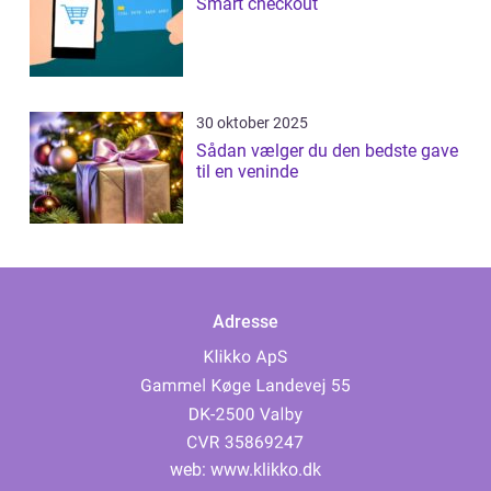
Smart checkout
30 oktober 2025
Sådan vælger du den bedste gave
til en veninde
Adresse
web:
www.klikko.dk