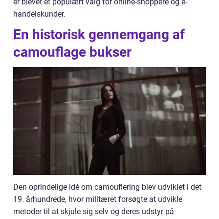
er blevet et populært valg for online-shoppere og e-
handelskunder.
En historisk gennemgang af
camouflage bukser
Den oprindelige idé om camouflering blev udviklet i det
19. århundrede, hvor militæret forsøgte at udvikle
metoder til at skjule sig selv og deres udstyr på