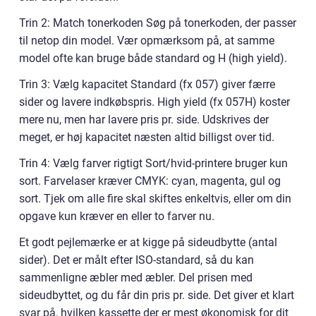
Trin 2: Match tonerkoden Søg på tonerkoden, der passer
til netop din model. Vær opmærksom på, at samme
model ofte kan bruge både standard og H (high yield).
Trin 3: Vælg kapacitet Standard (fx 057) giver færre
sider og lavere indkøbspris. High yield (fx 057H) koster
mere nu, men har lavere pris pr. side. Udskrives der
meget, er høj kapacitet næsten altid billigst over tid.
Trin 4: Vælg farver rigtigt Sort/hvid-printere bruger kun
sort. Farvelaser kræver CMYK: cyan, magenta, gul og
sort. Tjek om alle fire skal skiftes enkeltvis, eller om din
opgave kun kræver en eller to farver nu.
Et godt pejlemærke er at kigge på sideudbytte (antal
sider). Det er målt efter ISO-standard, så du kan
sammenligne æbler med æbler. Del prisen med
sideudbyttet, og du får din pris pr. side. Det giver et klart
svar på, hvilken kassette der er mest økonomisk for dit