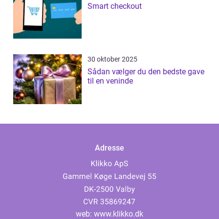
Smart checkout
30 oktober 2025
Sådan vælger du den bedste gave
til en veninde
Adresse
web:
www.klikko.dk