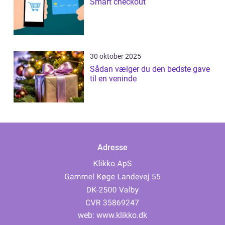
Smart checkout
30 oktober 2025
Sådan vælger du den bedste gave
til en veninde
Adresse
web:
www.klikko.dk