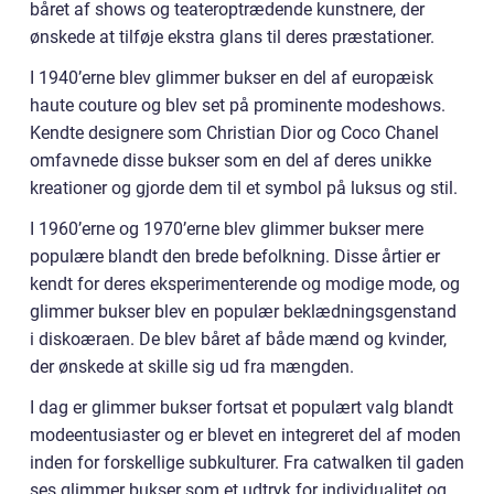
båret af shows og teateroptrædende kunstnere, der
ønskede at tilføje ekstra glans til deres præstationer.
I 1940’erne blev glimmer bukser en del af europæisk
haute couture og blev set på prominente modeshows.
Kendte designere som Christian Dior og Coco Chanel
omfavnede disse bukser som en del af deres unikke
kreationer og gjorde dem til et symbol på luksus og stil.
I 1960’erne og 1970’erne blev glimmer bukser mere
populære blandt den brede befolkning. Disse årtier er
kendt for deres eksperimenterende og modige mode, og
glimmer bukser blev en populær beklædningsgenstand
i diskoæraen. De blev båret af både mænd og kvinder,
der ønskede at skille sig ud fra mængden.
I dag er glimmer bukser fortsat et populært valg blandt
modeentusiaster og er blevet en integreret del af moden
inden for forskellige subkulturer. Fra catwalken til gaden
ses glimmer bukser som et udtryk for individualitet og