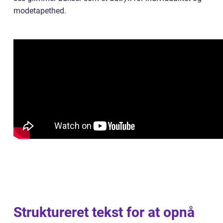
modetapethed.
Struktureret tekst for at opnå