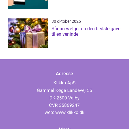
30 oktober 2025
Sådan vælger du den bedste gave
til en veninde
Adresse
web:
www.klikko.dk