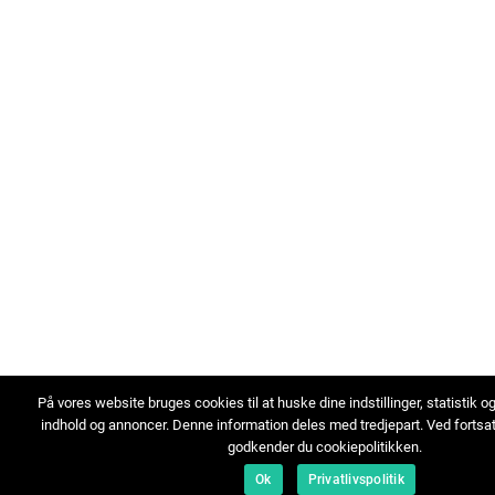
På vores website bruges cookies til at huske dine indstillinger, statistik o
indhold og annoncer. Denne information deles med tredjepart. Ved fortsa
godkender du cookiepolitikken.
Ok
Privatlivspolitik