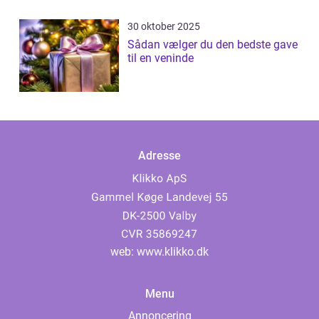
30 oktober 2025
Sådan vælger du den bedste gave
til en veninde
Adresse
web:
www.klikko.dk
Menu
Annoncering