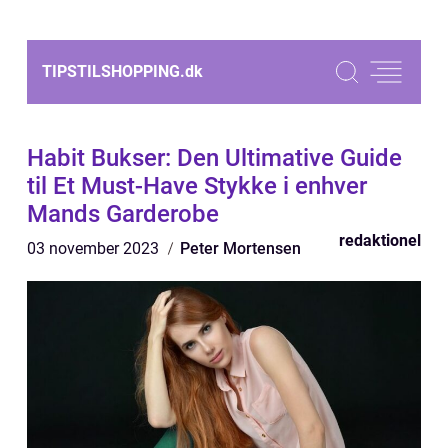
TIPSTILSHOPPING.
dk
Habit Bukser: Den Ultimative Guide
til Et Must-Have Stykke i enhver
Mands Garderobe
redaktionel
03 november 2023
Peter Mortensen