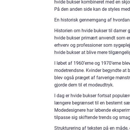
hvide bukser kombineret med en skjorte
På den anden side kan de styles med e
En historisk gennemgang af hvordan “
Historien om hvide bukser til damer gå
hvide bukser primært anvendt som en 
erhverv og professioner som sygeplej
hvide bukser at blive mere tilgængelig
I løbet af 1960’erne og 1970’erne bl
modetrendsne. Kvinder begyndte at 
blev også præget af farverige mønstre 
gjorde dem til et modeudtryk.
I dag er hvide bukser fortsat populære 
længere begrænset til en bestemt sæs
Modedesignere har løbende eksperimen
tilpasse sig skiftende trends og sma
Strukturering af teksten på en måde, 