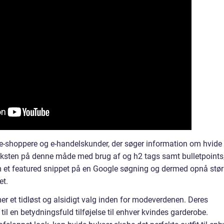
ne-shoppere og e-handelskunder, der søger information om hvide
 teksten på denne måde med brug af og h2 tags samt bulletpoints
m et featured snippet på en Google søgning og dermed opnå stør
et.
mer et tidløst og alsidigt valg inden for modeverdenen. Deres
il en betydningsfuld tilføjelse til enhver kvindes garderobe.