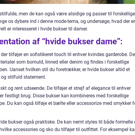
stilfulde, men de kan også være alsidige og passer til forskellige
evæge os dybere ind i denne mode-tema, og undersøge, hvad der er
elt er interesseret i hvide bukser til damer.
entation af “hvide bukser dame”:
 der tilføjer en sofistikeret touch til enhver kvindes garderobe. De
terialer som bomuld, linned eller denim og findes i forskellige
ben. Uanset hvilken stil du foretrækker, er hvide bukser altid et
 og stilfuld statement.
iskt og rent udseende. De tilføjer et strejf af elegance til enhver
ller festligt brug. Disse bukser kan kombineres med forskellige
ppe. Du kan også tilføje et bælte eller accessorize med smykker f
vide bukser også praktiske. De kan nemt styles til både formelle
vilke accessories og sko du tilføjer til outfittet. For eksempel k