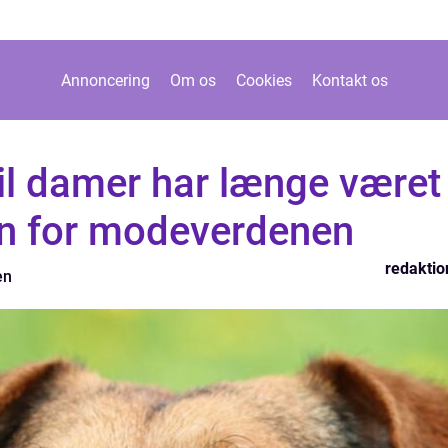
Annoncering
Om os
Cookies
Kontakt os
il damer har længe været
n for modeverdenen
redaktio
en