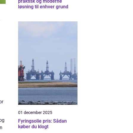
praktisk og moderne
løsning til enhver grund
or
01 december 2025
 og
Fyringsolie pris: Sådan
køber du klogt
an