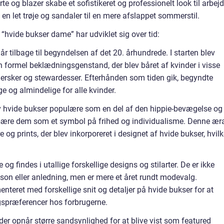
 og blazer skabe et sofistikeret og professionelt look til arbejd
n let trøje og sandaler til en mere afslappet sommerstil.
hvide bukser dame” har udviklet sig over tid:
r tilbage til begyndelsen af det 20. århundrede. I starten blev
formel beklædningsgenstand, der blev båret af kvinder i visse
ersker og stewardesser. Efterhånden som tiden gik, begyndte
e og almindelige for alle kvinder.
ev hvide bukser populære som en del af den hippie-bevægelse og
bære dem som et symbol på frihed og individualisme. Denne ær
og prints, der blev inkorporeret i designet af hvide bukser, hvilk
og findes i utallige forskellige designs og stilarter. De er ikke
on eller anledning, men er mere et året rundt modevalg.
teret med forskellige snit og detaljer på hvide bukser for at
gspræferencer hos forbrugerne.
der opnår større sandsynlighed for at blive vist som featured