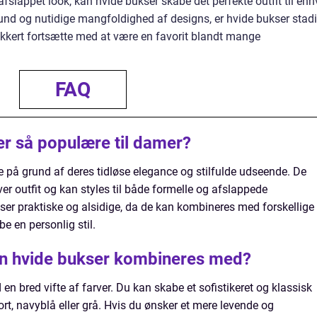
fslappet look, kan hvide bukser skabe det perfekte outfit til enh
rund og nutidige mangfoldighed af designs, er hvide bukser stad
sikkert fortsætte med at være en favorit blandt mange
FAQ
er så populære til damer?
e på grund af deres tidløse elegance og stilfulde udseende. De
enhver outfit og kan styles til både formelle og afslappede
kser praktiske og alsidige, da de kan kombineres med forskellige
e en personlig stil.
kan hvide bukser kombineres med?
 bred vifte af farver. Du kan skabe et sofistikeret og klassisk
t, navyblå eller grå. Hvis du ønsker et mere levende og