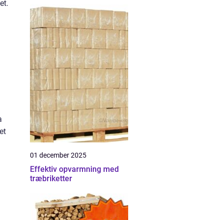
et.
a
et
01 december 2025
Effektiv opvarmning med
træbriketter