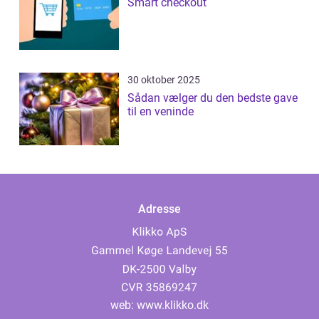
Smart checkout
30 oktober 2025
Sådan vælger du den bedste gave
til en veninde
Adresse
web:
www.klikko.dk