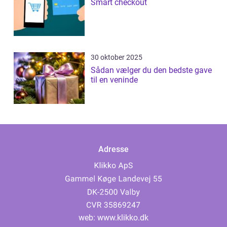
Smart checkout
30 oktober 2025
Sådan vælger du den bedste gave
til en veninde
Adresse
web:
www.klikko.dk