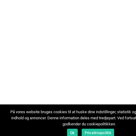
På vores website bruges cookies til at huske dine indstillinger, statistik o
indhold og annoncer. Denne information deles med tredjepart. Ved fortsa
godkender du cookiepolitikken.
Ok
Privatlivspolitik