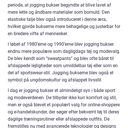
periode, at jogging bukser begyndte at blive lavet af
mere lette og åndbare materialer som bomuld. Den
elastiske talje blev også introduceret i denne æra,
hvilket gjorde bukserne mere behagelige og justerbar for
en bredere vifte af mennesker.
I løbet af 1980’erne og 1990’erne blev jogging bukser
endnu mere populære som dagligdags tøj og modevalg.
De blev kendt som “sweatpants” og blev ofte båret til
afslappede lejligheder som umiddelbar tøj eller som en
del af sportswear-stil. Jogging bukserne blev også et
symbol på ungdomskultur og afslappet livsstil.
I dag er jogging bukser et almindeligt syn i både sport
og modeverdenen. De tilbyder ikke kun komfort og stil,
men er også blevet et populært valg for online-shoppere
og e-handelskunder, der søger efter bekvemt tøj til deres
daglige træningsrutiner eller afslappede outfits. De
fremstilles nu med avancerede teknologier og designs