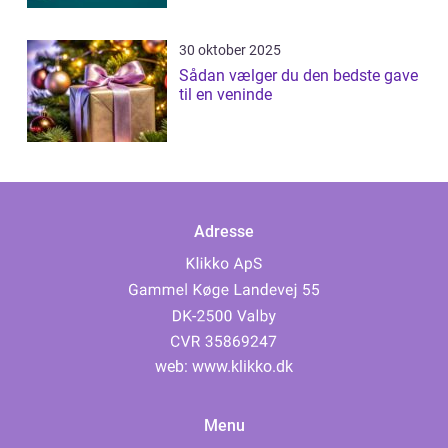
30 oktober 2025
Sådan vælger du den bedste gave
til en veninde
Adresse
web:
www.klikko.dk
Menu