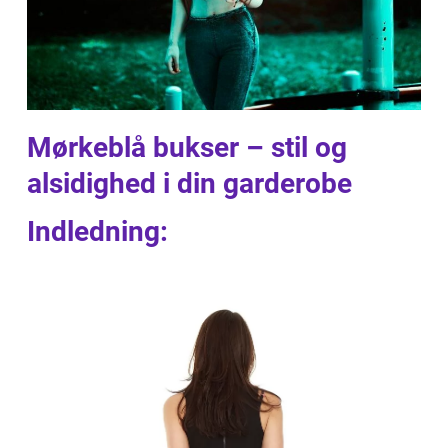
Mørkeblå bukser – stil og
alsidighed i din garderobe
Indledning: