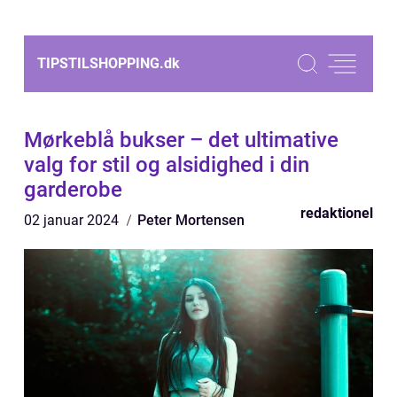
TIPSTILSHOPPING.
dk
Mørkeblå bukser – det ultimative
valg for stil og alsidighed i din
garderobe
redaktionel
02 januar 2024
Peter Mortensen