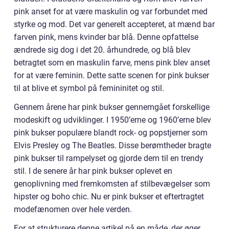
pink anset for at være maskulin og var forbundet med
styrke og mod. Det var generelt accepteret, at mænd bar
farven pink, mens kvinder bar blå. Denne opfattelse
ændrede sig dog i det 20. århundrede, og blå blev
betragtet som en maskulin farve, mens pink blev anset
for at være feminin. Dette satte scenen for pink bukser
til at blive et symbol på femininitet og stil.
Gennem årene har pink bukser gennemgået forskellige
modeskift og udviklinger. I 1950’erne og 1960’erne blev
pink bukser populære blandt rock- og popstjerner som
Elvis Presley og The Beatles. Disse berømtheder bragte
pink bukser til rampelyset og gjorde dem til en trendy
stil. I de senere år har pink bukser oplevet en
genoplivning med fremkomsten af stilbevægelser som
hipster og boho chic. Nu er pink bukser et eftertragtet
modefænomen over hele verden.
For at strukturere denne artikel på en måde, der øger