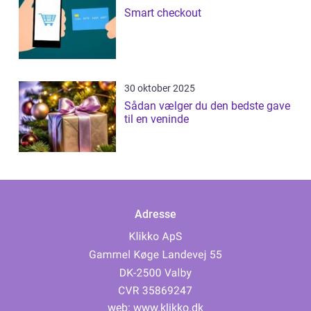
Smart checkout
30 oktober 2025
Sådan vælger du den bedste gave
til en veninde
Adresse
web:
www.klikko.dk