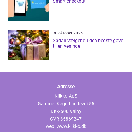
Smart checkout
30 oktober 2025
Sådan vælger du den bedste gave
til en veninde
Adresse
web:
www.klikko.dk