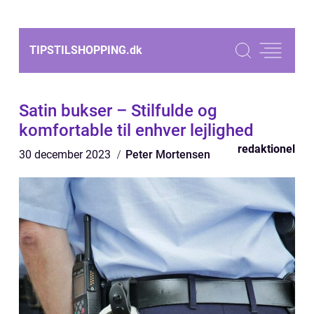
TIPSTILSHOPPING.
dk
Satin bukser – Stilfulde og
komfortable til enhver lejlighed
redaktionel
30 december 2023
Peter Mortensen