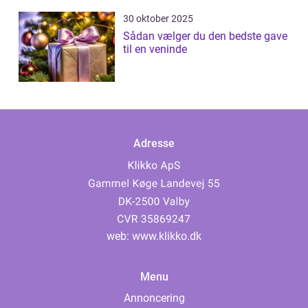
30 oktober 2025
Sådan vælger du den bedste gave
til en veninde
Adresse
web:
www.klikko.dk
Menu
Annoncering