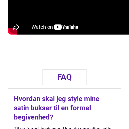
FAQ
Hvordan skal jeg style mine
satin bukser til en formel
begivenhed?
Til en formel begivenhed kan du parre dine satin