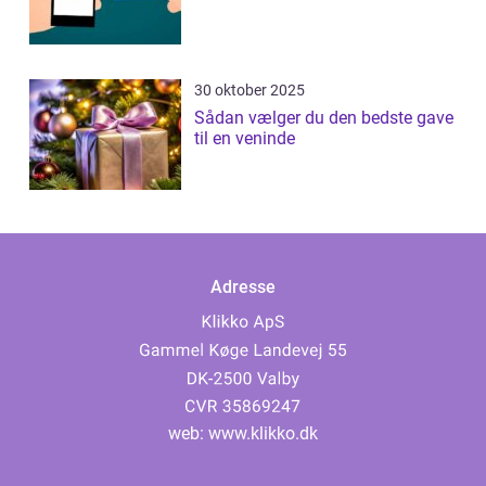
30 oktober 2025
Sådan vælger du den bedste gave
til en veninde
Adresse
web:
www.klikko.dk