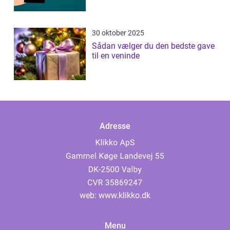
30 oktober 2025
Sådan vælger du den bedste gave
til en veninde
Adresse
web:
www.klikko.dk
Menu