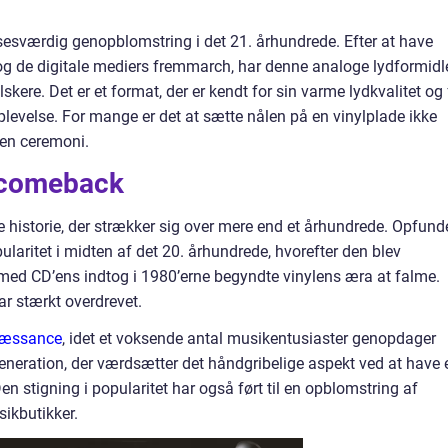
esværdig genopblomstring i det 21. århundrede. Efter at have
og de digitale mediers fremmarch, har denne analoge lydformidl
elskere. Det er et format, der er kendt for sin varme lydkvalitet og 
levelse. For mange er det at sætte nålen på en vinylplade ikke
 en ceremoni.
g comeback
e historie, der strækker sig over mere end et århundrede. Opfunde
ularitet i midten af det 20. århundrede, hvorefter den blev
med CD’ens indtog i 1980’erne begyndte vinylens æra at falme.
ar stærkt overdrevet.
enæssance
, idet et voksende antal musikentusiaster genopdager
 generation, der værdsætter det håndgribelige aspekt ved at have 
n stigning i popularitet har også ført til en opblomstring af
sikbutikker.