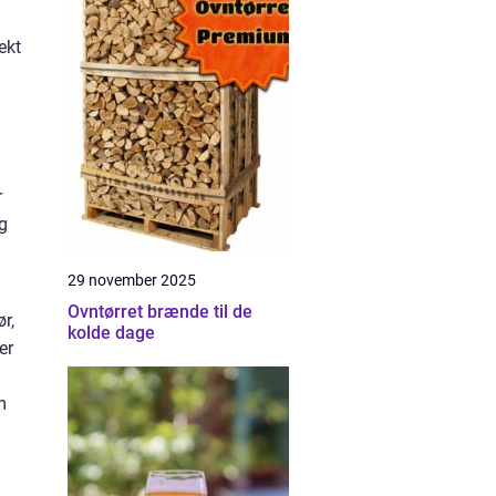
ekt
r
og
29 november 2025
Ovntørret brænde til de
r,
kolde dage
er
m