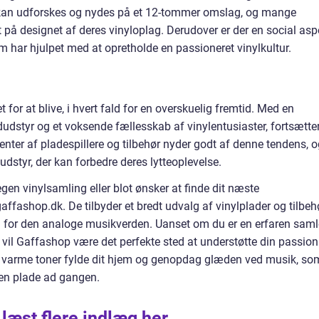
 kan udforskes og nydes på et 12-tommer omslag, og mange
på designet af deres vinyloplag. Derudover er der en social asp
om har hjulpet med at opretholde en passioneret vinylkultur.
t for at blive, i hvert fald for en overskuelig fremtid. Med en
ydudstyr og et voksende fællesskab af vinylentusiaster, fortsætte
enter af pladespillere og tilbehør nyder godt af denne tendens, 
udstyr, der kan forbedre deres lytteoplevelse.
 egen vinylsamling eller blot ønsker at finde dit næste
affashop.dk. De tilbyder et bredt udvalg af vinylplader og tilbehø
n for den analoge musikverden. Uanset om du er en erfaren saml
å vil Gaffashop være det perfekte sted at understøtte din passion
ns varme toner fylde dit hjem og genopdag glæden ved musik, so
 en plade ad gangen.
 læst flere indlæg her