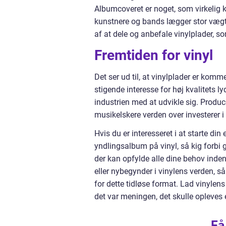
Albumcoveret er noget, som virkelig
kunstnere og bands lægger stor vægt 
af at dele og anbefale vinylplader, s
Fremtiden for vinyl
Det ser ud til, at vinylplader er komme
stigende interesse for høj kvalitets l
industrien med at udvikle sig. Produc
musikelskere verden over investerer i 
Hvis du er interesseret i at starte din
yndlingsalbum på vinyl, så kig forbi g
der kan opfylde alle dine behov inde
eller nybegynder i vinylens verden, s
for dette tidløse format. Lad vinyle
det var meningen, det skulle opleves
Få