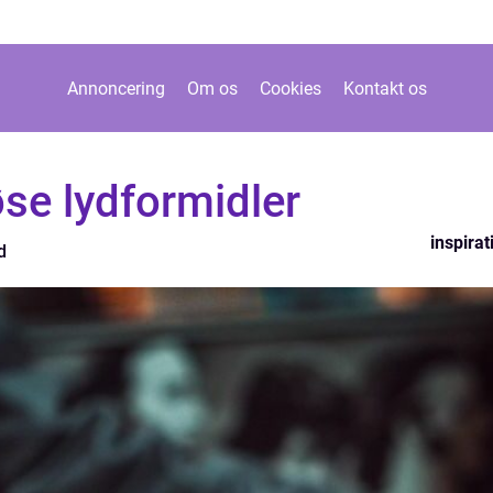
Annoncering
Om os
Cookies
Kontakt os
øse lydformidler
inspirat
d