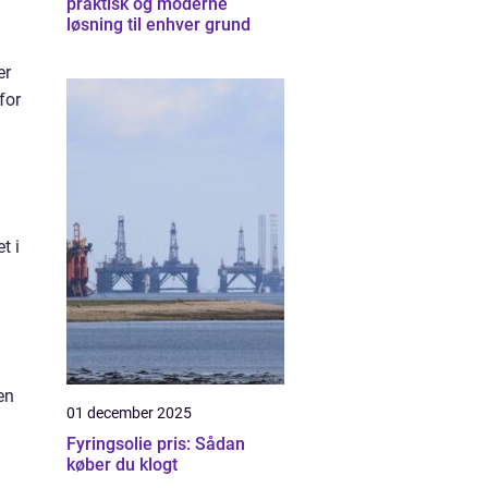
praktisk og moderne
løsning til enhver grund
er
for
t i
en
01 december 2025
Fyringsolie pris: Sådan
køber du klogt